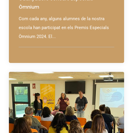
Òmnium
Com cada any, alguns alumnes de la nostra
escola han participat en els Premis Especials
Òmnium 2024. El...