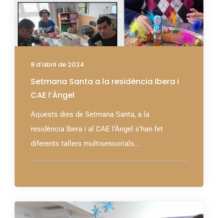
8 d'abril de 2024
Setmana Santa a la residència Ibera i
CAE l’Àngel
Aquests dies de Setmana Santa, a la
residència Ibera i al CAE l’Àngel s’han fet
diferents tallers multisensorials...