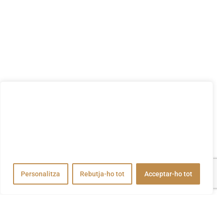
Valorem la teva privadesa
Utilitzem cookies per millorar la vostra experiència de
navegació, publicar anuncis o contingut personalitzats i
analitzar el nostre trànsit. En fer clic a "Acceptar-ho tot",
accepteu el nostre ús de cookies.
Personalitza
Rebutja-ho tot
Acceptar-ho tot