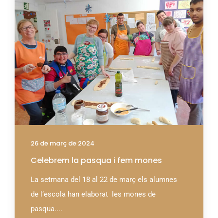
26 de març de 2024
Celebrem la pasqua i fem mones
La setmana del 18 al 22 de març els alumnes
de l’escola han elaborat les mones de
pasqua....