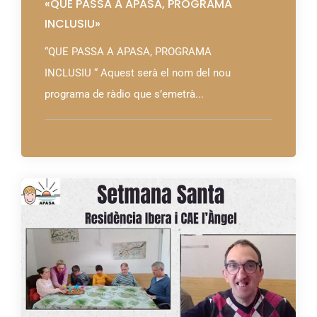
«QUE PASSA A APASA, PROGRAMA
INCLUSIU»
“QUE PASSA A APASA, PROGRAMA
INCLUSIU “ Aquest serà el nom del nou
programa de ràdio que s’emetrà...