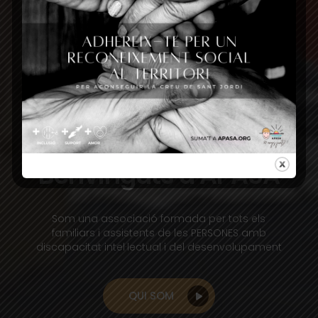
Benvinguts a APASA
Som una associació formada per tots els
familiars i assistents de les PERSONES amb
discapacitat intel·lectual i del desenvolupament
QUI SOM