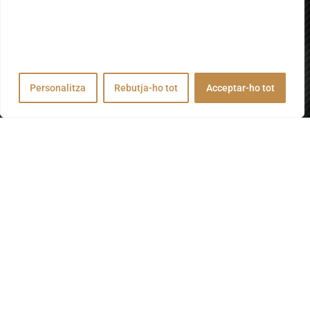
Utilitzem cookies per millorar la vostra experiència de
navegació, publicar anuncis o contingut personalitzats i
analitzar el nostre trànsit. En fer clic a "Acceptar-ho tot",
accepteu el nostre ús de cookies.
Personalitza
Rebutja-ho tot
Acceptar-ho tot