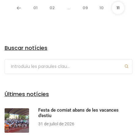
01
02
…
09
10
11
Arxius
Buscar notícies
Últimes notícies
Festa de comiat abans de les vacances
d’estiu
31 de juliol de 2026