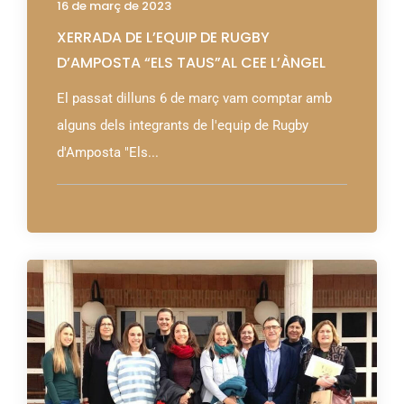
16 de març de 2023
XERRADA DE L’EQUIP DE RUGBY
D’AMPOSTA “ELS TAUS”AL CEE L’ÀNGEL
El passat dilluns 6 de març vam comptar amb
alguns dels integrants de l'equip de Rugby
d'Amposta "Els...