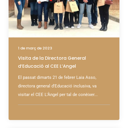
1 de març de 2023
Visita de la Directora General
d’Educació al CEE L’Angel
El passat dimarts 21 de febrer Laia Asso,
directora general d'Educació inclusiva, va
visitar el CEE L'Àngel per tal de conèixer...