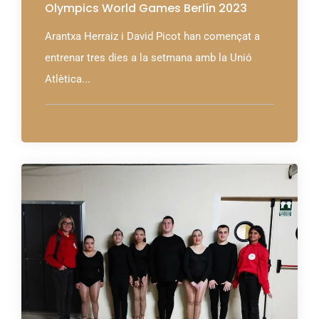
Olympics World Games Berlín 2023
Arantxa Herraiz i David Picot han començat a
entrenar tres dies a la setmana amb la Unió
Atlètica...