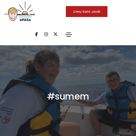
Creu Sant Jordi
#sumem