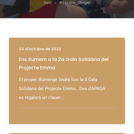
Inici
#Escola_lAngel
24 d'octubre de 2022
Ens Sumem a la 2a Gala Solidària del
Projecte Emma
El proper diumenge tindrà lloc la II Gala
Solidària del Projecte Emma. Des d’APASA
es regalarà un clauer...