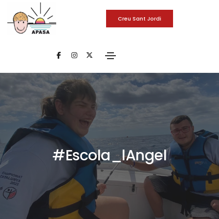
Creu Sant Jordi
#Escola_lAngel