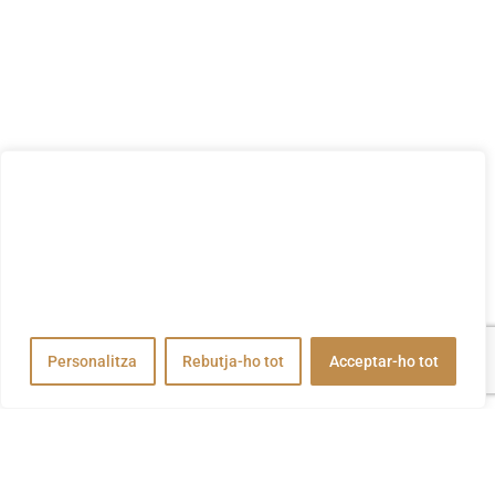
Valorem la teva privadesa
Utilitzem cookies per millorar la vostra experiència de
navegació, publicar anuncis o contingut personalitzats i
analitzar el nostre trànsit. En fer clic a "Acceptar-ho tot",
accepteu el nostre ús de cookies.
Personalitza
Rebutja-ho tot
Acceptar-ho tot