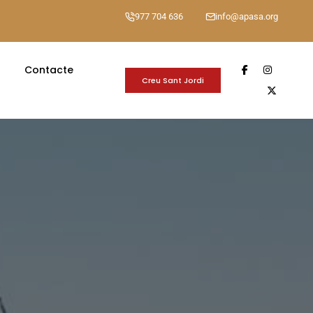
977 704 636
info@apasa.org
Contacte
Creu Sant Jordi