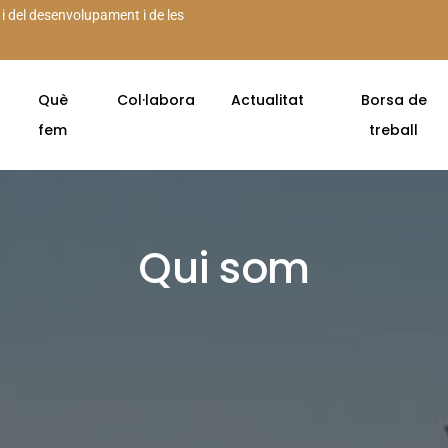
 i del desenvolupament i de les
Què
Col·labora
Actualitat
Borsa de
fem
treball
Qui som