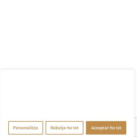
Valorem la teva privadesa
Utilitzem cookies per millorar la vostra experiència de
navegació, publicar anuncis o contingut personalitzats i
analitzar el nostre trànsit. En fer clic a "Acceptar-ho tot",
accepteu el nostre ús de cookies.
Personalitza
Rebutja-ho tot
Acceptar-ho tot