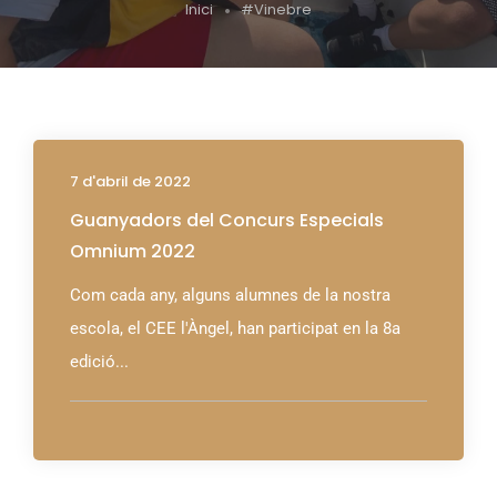
Inici
#Vinebre
7 d'abril de 2022
Guanyadors del Concurs Especials
Omnium 2022
Com cada any, alguns alumnes de la nostra
escola, el CEE l'Àngel, han participat en la 8a
edició...