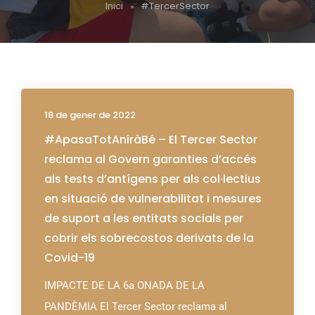
Inici
#TercerSector
18 de gener de 2022
#ApasaTotAniràBé – El Tercer Sector
reclama al Govern garanties d’accés
als tests d’antígens per als col·lectius
en situació de vulnerabilitat i mesures
de suport a les entitats socials per
cobrir els sobrecostos derivats de la
Covid-19
IMPACTE DE LA 6a ONADA DE LA
PANDÈMIA El Tercer Sector reclama al