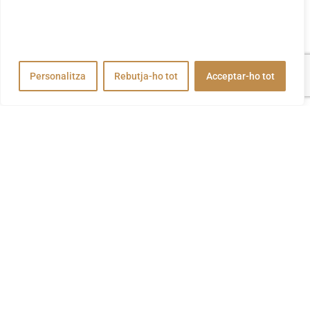
navegació, publicar anuncis o contingut personalitzats i
analitzar el nostre trànsit. En fer clic a "Acceptar-ho tot",
accepteu el nostre ús de cookies.
Personalitza
Rebutja-ho tot
Acceptar-ho tot