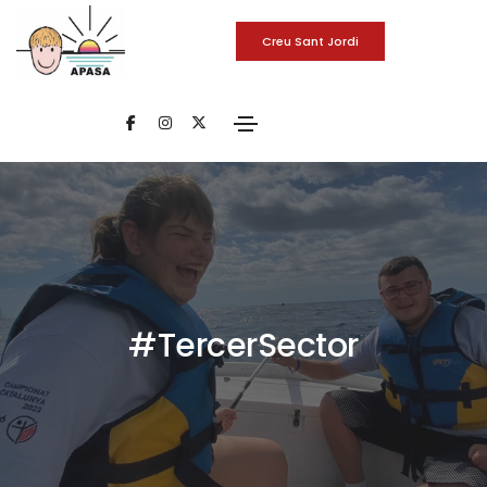
Creu Sant Jordi
#TercerSector