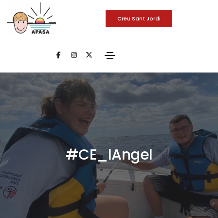
Creu Sant Jordi
#CE_lAngel