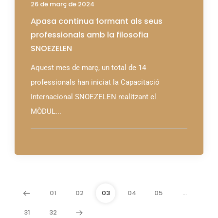
26 de març de 2024
Apasa continua formant als seus
professionals amb la filosofia
SNOEZELEN
Aquest mes de març, un total de 14
professionals han iniciat la Capacitació
Internacional SNOEZELEN realitzant el
MÒDUL...
01
02
03
04
05
…
31
32