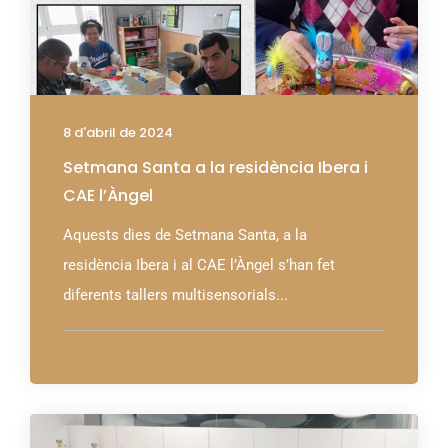
8 d'abril de 2024
Setmana Santa a la residència Ibera i
CAE l’Àngel
Aquests dies de Setmana Santa, a la
residència Ibera i al CAE l’Àngel s’han fet
diferents tallers multisensorials...