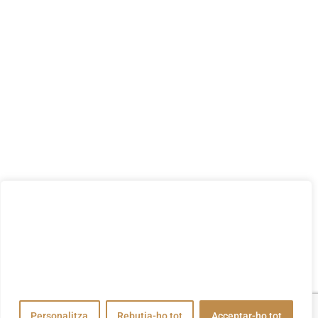
Valorem la teva privadesa
Utilitzem cookies per millorar la vostra experiència de
navegació, publicar anuncis o contingut personalitzats i
analitzar el nostre trànsit. En fer clic a "Acceptar-ho tot",
accepteu el nostre ús de cookies.
Personalitza
Rebutja-ho tot
Acceptar-ho tot