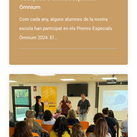
Òmnium
Com cada any, alguns alumnes de la nostra
escola han participat en els Premis Especials
Òmnium 2024. El...