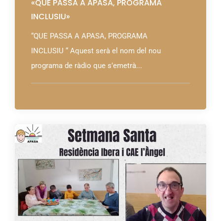
«QUE PASSA A APASA, PROGRAMA
INCLUSIU»
“QUE PASSA A APASA, PROGRAMA
INCLUSIU “ Aquest serà el nom del nou
programa de ràdio que s’emetrà...