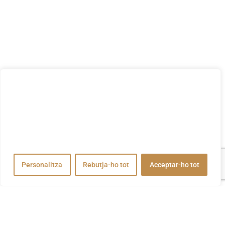
Valorem la teva privadesa
Utilitzem cookies per millorar la vostra experiència de
navegació, publicar anuncis o contingut personalitzats i
analitzar el nostre trànsit. En fer clic a "Acceptar-ho tot",
accepteu el nostre ús de cookies.
Personalitza
Rebutja-ho tot
Acceptar-ho tot