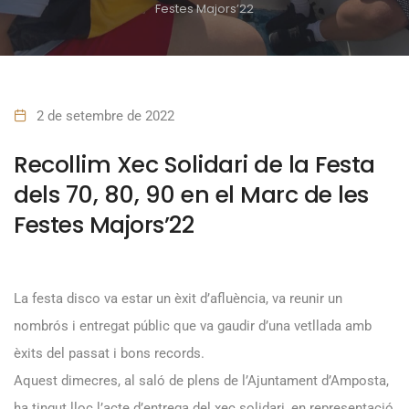
Festes Majors’22
2 de setembre de 2022
Recollim Xec Solidari de la Festa
dels 70, 80, 90 en el Marc de les
Festes Majors’22
La festa disco va estar un èxit d’afluència, va reunir un
nombrós i entregat públic que va gaudir d’una vetllada amb
èxits del passat i bons records.
Aquest dimecres, al saló de plens de l’Ajuntament d’Amposta,
ha tingut lloc l’acte d’entrega del xec solidari, en representació