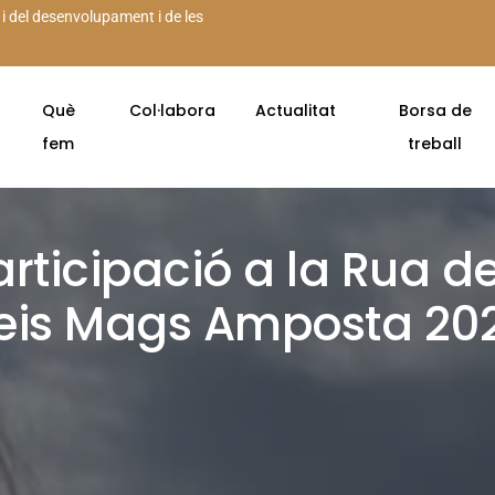
 i del desenvolupament i de les
Què
Col·labora
Actualitat
Borsa de
fem
treball
articipació a la Rua de
eis Mags Amposta 20