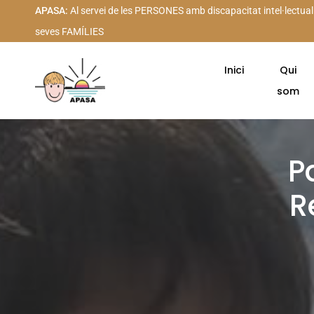
APASA:
Al servei de les PERSONES amb discapacitat intel·lectual
seves FAMÍLIES
Inici
Qui
som
P
R