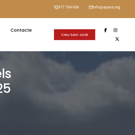
977 704 636
info@apasa.org
Contacte
Creu Sant Jordi
ls
25