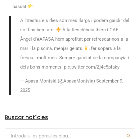
passat
A l’
#estiu
, els dies són més llargs i podem gaudir del
sol fins ben tard!
A la Residència íbera i CAE
Àngel d’
#APASA
hem aprofitat per refrescar-nos a la
mar i la piscina, menjar gelats
, fer sopars a la
fresca i molt més. Sempre gaudint de la companyia i
dels bons moments!
pic.twitter.com/Zj4c5pfaky
— Apasa Montsià (@ApasaMontsia)
September 9,
2025
Arxius
Buscar notícies