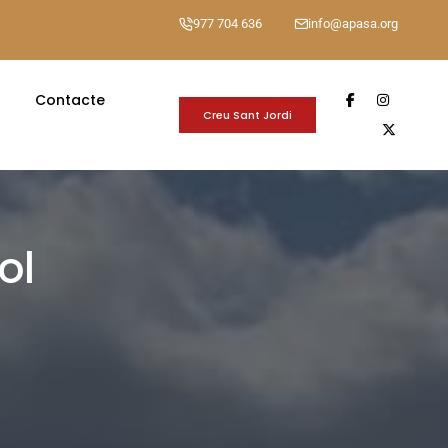
977 704 636
info@apasa.org
Contacte
Creu Sant Jordi
ol