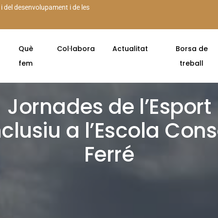
 i del desenvolupament i de les
Què
Col·labora
Actualitat
Borsa de
fem
treball
Jornades de l’Esport
nclusiu a l’Escola Cons
Ferré