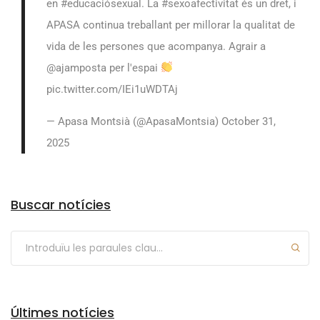
en
#educaciósexual
. La
#sexoafectivitat
és un dret, i
APASA continua treballant per millorar la qualitat de
vida de les persones que acompanya. Agrair a
@ajamposta
per l'espai
pic.twitter.com/IEi1uWDTAj
— Apasa Montsià (@ApasaMontsia)
October 31,
2025
Arxius
Buscar notícies
Últimes notícies