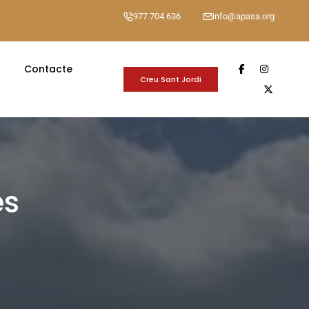
977 704 636
info@apasa.org
Contacte
Creu Sant Jordi
es