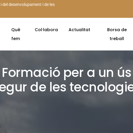
 i del desenvolupament i de les
Què
Col·labora
Actualitat
Borsa de
fem
treball
Formació per a un ús
egur de les tecnologi