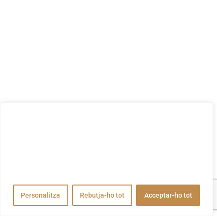
Valorem la teva privadesa
Utilitzem cookies per millorar la vostra experiència de
navegació, publicar anuncis o contingut personalitzats i
analitzar el nostre trànsit. En fer clic a "Acceptar-ho tot",
accepteu el nostre ús de cookies.
Personalitza
Rebutja-ho tot
Acceptar-ho tot