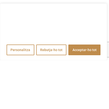
Valorem la teva privadesa
Utilitzem cookies per millorar la vostra experiència de
navegació, publicar anuncis o contingut personalitzats i
analitzar el nostre trànsit. En fer clic a "Acceptar-ho tot",
accepteu el nostre ús de cookies.
Personalitza
Rebutja-ho tot
Acceptar-ho tot