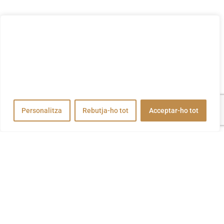
Valorem la teva privadesa
Utilitzem cookies per millorar la vostra experiència de
navegació, publicar anuncis o contingut personalitzats i
analitzar el nostre trànsit. En fer clic a "Acceptar-ho tot",
accepteu el nostre ús de cookies.
Personalitza
Rebutja-ho tot
Acceptar-ho tot