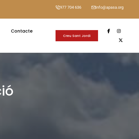
977 704 636
info@apasa.org
Contacte
Creu Sant Jordi
ió