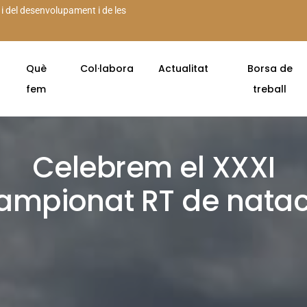
 i del desenvolupament i de les
Què
Col·labora
Actualitat
Borsa de
fem
treball
Celebrem el XXXI
ampionat RT de natac