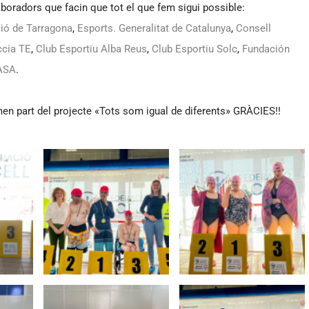
·laboradors que facin que tot el que fem sigui possible:
ió de Tarragona
,
Esports. Generalitat de Catalunya
,
Consell
ccia TE
,
Club Esportiu Alba Reus
,
Club Esportiu Solc
,
Fundación
PASA
.
en part del projecte «Tots som igual de diferents» GRÀCIES!!