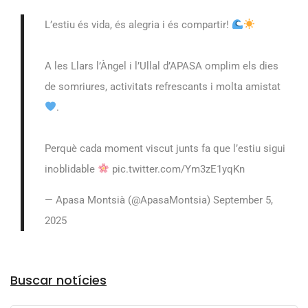
L’estiu és vida, és alegria i és compartir!
A les Llars l’Àngel i l’Ullal d’APASA omplim els dies
de somriures, activitats refrescants i molta amistat
.
Perquè cada moment viscut junts fa que l’estiu sigui
inoblidable
pic.twitter.com/Ym3zE1yqKn
— Apasa Montsià (@ApasaMontsia)
September 5,
2025
Arxius
Buscar notícies