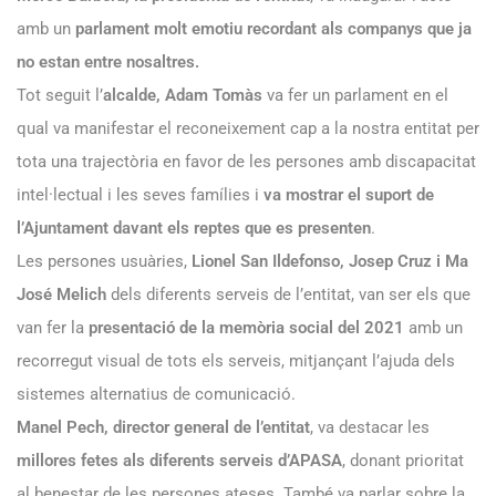
amb un
parlament molt emotiu recordant als companys que ja
no estan entre nosaltres.
Tot seguit l’
alcalde, Adam Tomàs
va fer un parlament en el
qual va manifestar el reconeixement cap a la nostra entitat per
tota una trajectòria en favor de les persones amb discapacitat
intel·lectual i les seves famílies i
va mostrar el suport de
l’Ajuntament davant els reptes que es presenten
.
Les persones usuàries,
Lionel San Ildefonso, Josep Cruz i Ma
José Melich
dels diferents serveis de l’entitat, van ser els que
van fer la
presentació de la memòria social del 2021
amb un
recorregut visual de tots els serveis, mitjançant l’ajuda dels
sistemes alternatius de comunicació.
Manel Pech, director general de l’entitat
, va destacar les
millores fetes als diferents serveis d’APASA
, donant prioritat
al benestar de les persones ateses. També va parlar sobre la