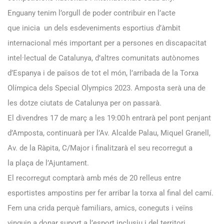
Enguany tenim l’orgull de poder contribuir en l’acte
que inicia un dels esdeveniments esportius d’àmbit
internacional més important per a persones en discapacitat
intel·lectual de Catalunya, d’altres comunitats autònomes
d’Espanya i de països de tot el món, l’arribada de la Torxa
Olímpica dels
Special
Olympics
2023. Amposta serà una de
les dotze ciutats de Catalunya per on passarà.
El divendres 17 de març a les 19:00 h entrarà pel pont penjant
d’Amposta, continuarà per l’Av. Alcalde Palau, Miquel Granell,
Av. de la Ràpita, C/Major i finalitzarà el seu recorregut a
la plaça de l’Ajuntament.
El recorregut comptarà amb més de 20 relleus entre
esportistes ampostins per fer arribar la torxa al final del camí.
Fem una crida perquè familiars, amics, coneguts i veïns
vinguin a donar suport a l’esport inclusiu i del territori.