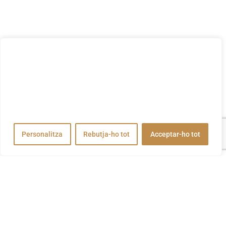
Valorem la teva privadesa
Utilitzem cookies per millorar la vostra experiència de
navegació, publicar anuncis o contingut personalitzats i
analitzar el nostre trànsit. En fer clic a "Acceptar-ho tot",
accepteu el nostre ús de cookies.
Personalitza
Rebutja-ho tot
Acceptar-ho tot