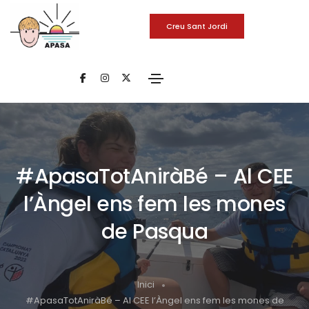
Creu Sant Jordi
#ApasaTotAniràBé – Al CEE
l’Àngel ens fem les mones
de Pasqua
Inici
#ApasaTotAniràBé – Al CEE l’Àngel ens fem les mones de