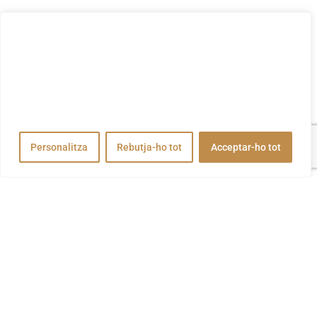
Valorem la teva privadesa
Utilitzem cookies per millorar la vostra experiència de
navegació, publicar anuncis o contingut personalitzats i
analitzar el nostre trànsit. En fer clic a "Acceptar-ho tot",
accepteu el nostre ús de cookies.
Personalitza
Rebutja-ho tot
Acceptar-ho tot