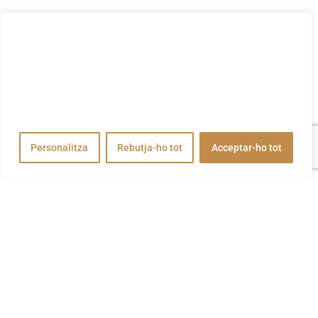
Valorem la teva privadesa
Utilitzem cookies per millorar la vostra experiència de
navegació, publicar anuncis o contingut personalitzats i
analitzar el nostre trànsit. En fer clic a "Acceptar-ho tot",
accepteu el nostre ús de cookies.
Personalitza
Rebutja-ho tot
Acceptar-ho tot