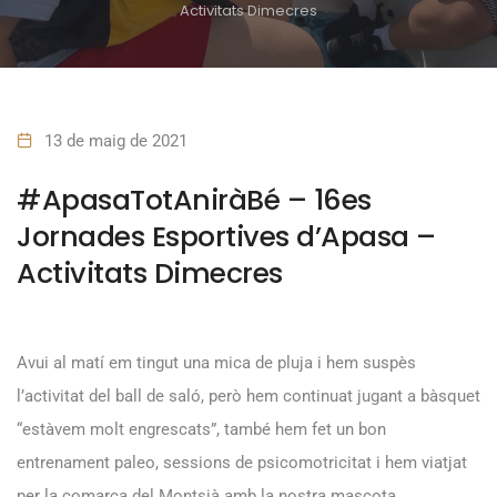
Activitats Dimecres
13 de maig de 2021
#ApasaTotAniràBé – 16es
Jornades Esportives d’Apasa –
Activitats Dimecres
Avui al matí em tingut una mica de pluja i hem suspès
l’activitat del ball de saló, però hem continuat jugant a bàsquet
“estàvem molt engrescats”, també hem fet un bon
entrenament paleo, sessions de psicomotricitat i hem viatjat
per la comarca del Montsià amb la nostra mascota.