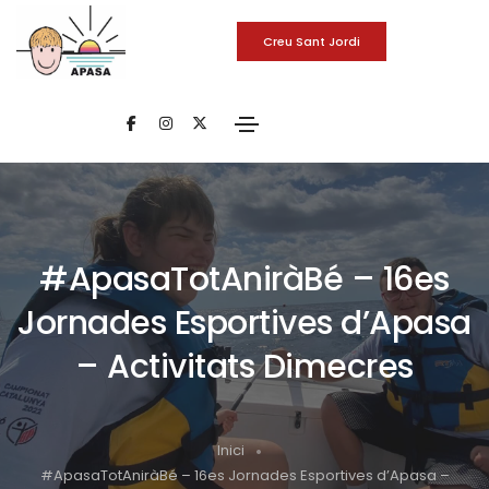
Creu Sant Jordi
#ApasaTotAniràBé – 16es
Jornades Esportives d’Apasa
– Activitats Dimecres
Inici
#ApasaTotAniràBé – 16es Jornades Esportives d’Apasa –