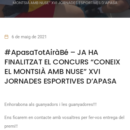
MONTSIÀ AMB NUSE” XVI JORNADES ESPORTIVES D’APASA
6 de maig de 2021
#ApasaTotAiràBé – JA HA
FINALITZAT EL CONCURS “CONEIX
EL MONTSIÀ AMB NUSE” XVI
JORNADES ESPORTIVES D’APASA
Enhorabona als guanyadors i les guanyadores!!!
Ens ficarem en contacte amb vosaltres per fer-vos entrega del
premi!!