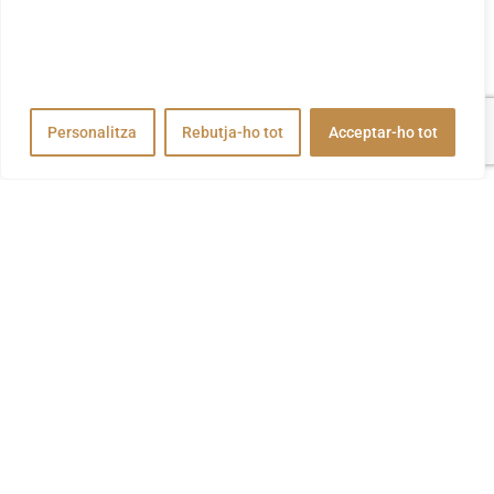
navegació, publicar anuncis o contingut personalitzats i
analitzar el nostre trànsit. En fer clic a "Acceptar-ho tot",
accepteu el nostre ús de cookies.
Personalitza
Rebutja-ho tot
Acceptar-ho tot