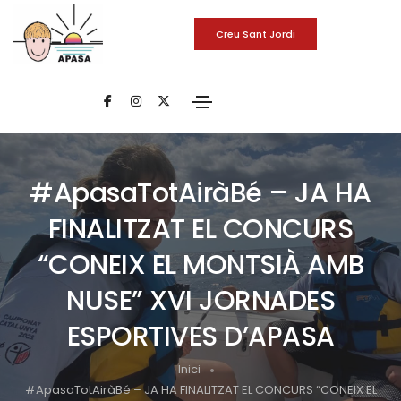
Creu Sant Jordi
#ApasaTotAiràBé – JA HA
FINALITZAT EL CONCURS
“CONEIX EL MONTSIÀ AMB
NUSE” XVI JORNADES
ESPORTIVES D’APASA
Inici
#ApasaTotAiràBé – JA HA FINALITZAT EL CONCURS “CONEIX EL