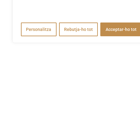
analitzar el nostre trànsit. En fer clic a "Acceptar-ho tot",
accepteu el nostre ús de cookies.
Personalitza
Rebutja-ho tot
Acceptar-ho tot