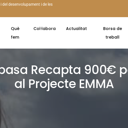
 i del desenvolupament i de les
Què
Col·labora
Actualitat
Borsa de
fem
treball
pasa Recapta 900€ p
al Projecte EMMA