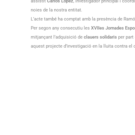
assistit
Carlos López
, investigador principal i coor
noies de la nostra entitat.
L’acte també ha comptat amb la presència de Ramón
Per segon any consecutiu les
XVIIes Jornades Espo
mitjançant l’adquisició de
clauers solidaris
per part 
aquest projecte d’investigació en la lluita contra e