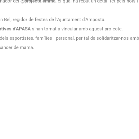
dinador del
@projecte.emma
, el qual ha rebut un detall fet pels nois i
 Bel, regidor de festes de l’Ajuntament d’Amposta.
rtives d’APASA
s’han tornat a vincular amb aquest projecte,
dels esportistes, famílies i personal, per tal de solidaritzar-nos amb
l càncer de mama.