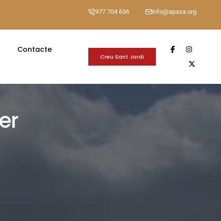
977 704 636
info@apasa.org
Contacte
Creu Sant Jordi
er