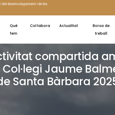
 i del desenvolupament i de les
Què
Col·labora
Actualitat
Borsa de
fem
treball
tivitat compartida 
l Col·legi Jaume Balm
de Santa Bàrbara 202