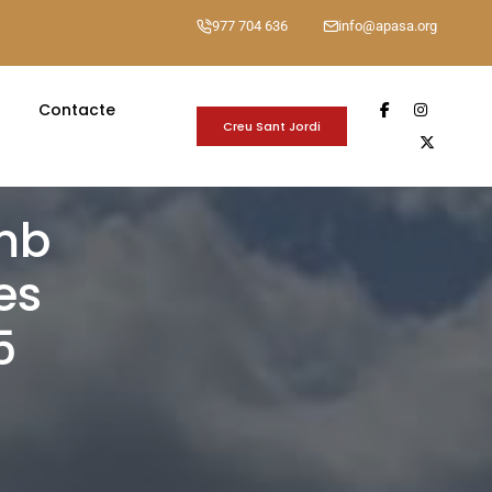
977 704 636
info@apasa.org
Contacte
Creu Sant Jordi
amb
es
5