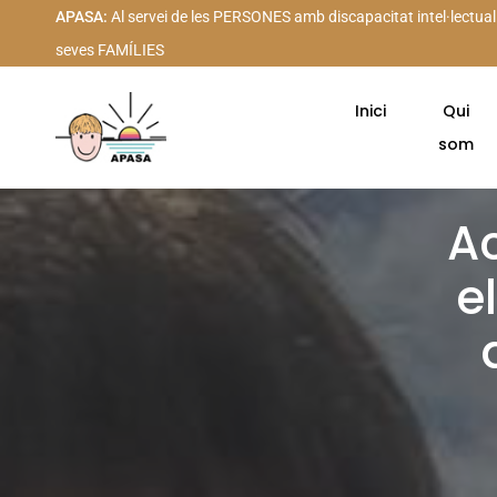
APASA:
Al servei de les PERSONES amb discapacitat intel·lectual
seves FAMÍLIES
Inici
Qui
som
Ac
e